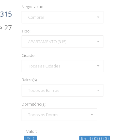
Negociacao:
 315
Comprar
e 27
Tipo:
APARTAMENTO (315)
Cidade:
Todas as Cidades
Bairro(s):
Todos os Bairros
Dormitório(s):
Todos os Dorms.
Valor:
R$. 0
R$. 9 000 000