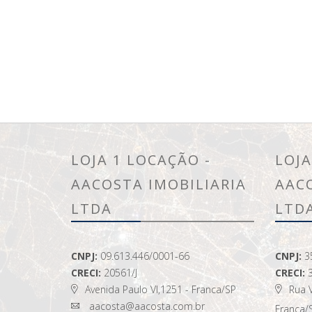
LOJA 1 LOCAÇÃO -
LOJA
AACOSTA IMOBILIARIA
AAC
LTDA
LTD
CNPJ:
09.613.446/0001-66
CNPJ:
3
CRECI:
20561/J
CRECI:
Avenida Paulo VI,1251 - Franca/SP
Rua V
aacosta@aacosta.com.br
Franca/