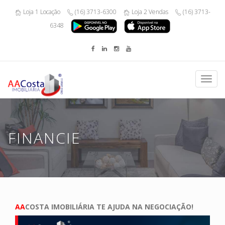
Loja 1 Locação
(16) 3713-6300
Loja 2 Vendas
(16) 3713-
6348
Toggl
navig
FINANCIE
AA
COSTA IMOBILIÁRIA TE AJUDA NA NEGOCIAÇÃO!