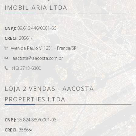
IMOBILIARIA LTDA
CNPJ:
09.613.446/0001-66
CRECI:
20561/J
Avenida Paulo VI,1251 - Franca/SP
aacosta@aacosta.com.br
(16) 3713-6300
LOJA 2 VENDAS - AACOSTA
PROPERTIES LTDA
CNPJ:
35.824.889/0001-06
CRECI:
35865/J