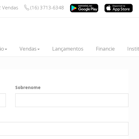
2 Vendas
(16) 3713-6348
ão
Vendas
Lançamentos
Financie
Insti
Sobrenome