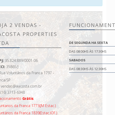
OJA 2 VENDAS -
FUNCIONAMEN
ACOSTA PROPERTIES
TDA
DE SEGUNDA HA SEXTA
DAS 08:00HS ÀS 17:30HS
SABADOS
PJ:
35.824.889/0001-06
CI:
35865/J
DAS 08:30HS ÀS 12:30HS
Rua Voluntários da Franca 1797 -
nca/SP
vendas@aacosta.com.br
(16) 3713-6348
tacionamento
Grátis
untarios da Franca 1773(JM Estac.)
untários da Franca 1839(Estac.IOF.)