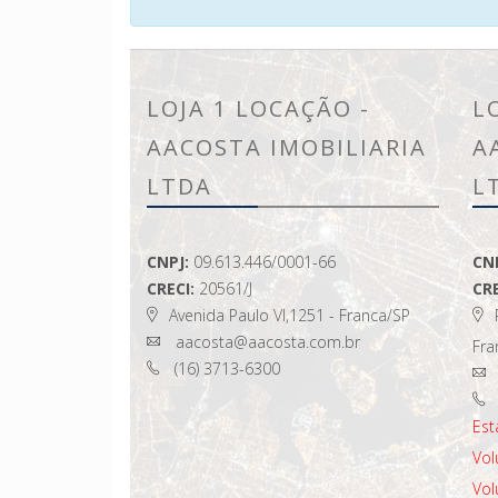
LOJA 1 LOCAÇÃO -
L
AACOSTA IMOBILIARIA
A
LTDA
L
CNPJ:
09.613.446/0001-66
CN
CRECI:
20561/J
CRE
Avenida Paulo VI,1251 - Franca/SP
aacosta@aacosta.com.br
Fra
(16) 3713-6300
Es
Vol
Vol