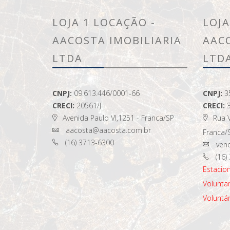
LOJA 1 LOCAÇÃO -
LOJA
AACOSTA IMOBILIARIA
AAC
LTDA
LTD
CNPJ:
09.613.446/0001-66
CNPJ:
3
CRECI:
20561/J
CRECI:
Avenida Paulo VI,1251 - Franca/SP
Rua V
aacosta@aacosta.com.br
Franca/
(16) 3713-6300
vend
(16)
Estaci
Voluntar
Voluntár