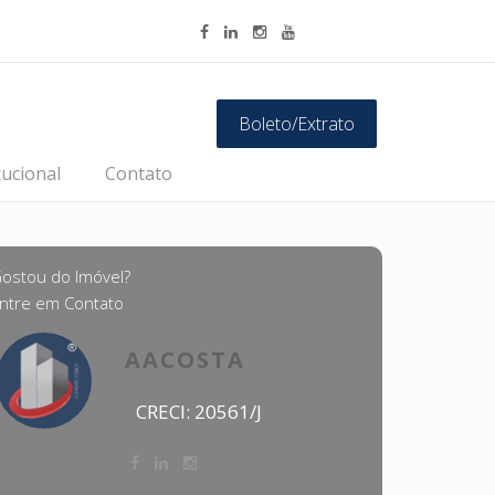
Boleto/Extrato
tucional
Contato
ostou do Imóvel?
ntre em Contato
AACOSTA
CRECI: 20561/J