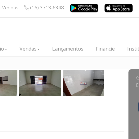
2 Vendas
(16) 3713-6348
ão
Vendas
Lançamentos
Financie
Insti
G
E