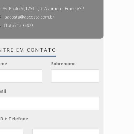
Av. Paulo VI,1251 - Jd. Alvorada - Franca/SP
aacosta@aacosta.com.br
(16) 3713-6300
NTRE EM CONTATO
ome
Sobrenome
ail
D + Telefone