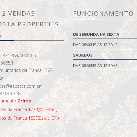
 2 VENDAS -
FUNCIONAMENTO
OSTA PROPERTIES
A
DE SEGUNDA HA SEXTA
DAS 08:00HS ÀS 17:30HS
SABADOS
5.824.889/0001-06
35865/J
DAS 08:30HS ÀS 12:30HS
oluntários da Franca 1797 -
SP
as@aacosta.com.br
 3713-6348
onamento
Grátis
ios da Franca 1773(JM Estac.)
ios da Franca 1839(Estac.IOF.)