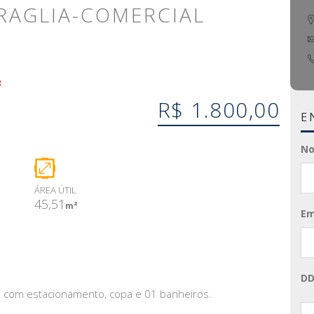
TRAGLIA-COMERCIAL
R
R$ 1.800,00
E
N
ÁREA ÚTIL
45,51
m²
Em
DD
com estacionamento, copa e 01 banheiros.