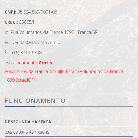
CNPJ:
35.824.889/0001-06
CRECI:
35865/J
Rua Voluntários da Franca 1797 - Franca/SP
vendas@aacosta.com.br
(16) 3713-6348
Estacionamento
Grátis
Voluntarios da Franca 1773(JM Estac.)
Voluntários da Franca
1839(Estac.IOF.)
FUNCIONAMENTO
DE SEGUNDA HA SEXTA
DAS 08:00HS ÀS 17:30HS